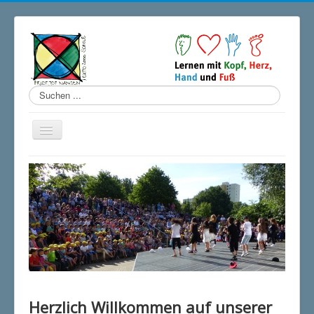
Suchen
...
Startseite
Unsere Schule
Schulprogramm
Ganztag
Förderverein
Partner
Herzlich Willkommen auf unserer
Kontakt