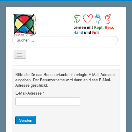
Suchen
...
Startseite
Bitte die für das Benutzerkonto hinterlegte E-Mail-Adresse
Unsere Schule
eingeben. Der Benutzername wird dann an diese E-Mail-
Adresse geschickt.
Schulprogramm
E-Mail-Adresse
*
Ganztag
Förderverein
Partner
Senden
Kontakt